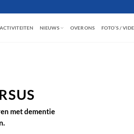
ACTIVITEITEN
NIEUWS
OVER ONS
FOTO’S / VID
URSUS
ren met dementie
n.