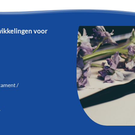
ikkelingen voor
tament /
A