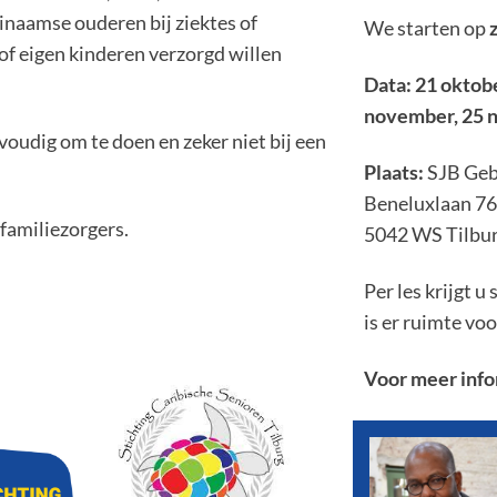
rinaamse ouderen bij ziektes of
We starten op
of eigen kinderen verzorgd willen
Data: 21 oktob
november, 25 
nvoudig om te doen en zeker niet bij een
Plaats:
SJB Ge
Beneluxlaan 7
 familiezorgers.
5042 WS Tilbu
Per les krijgt u
is er ruimte vo
Voor meer info