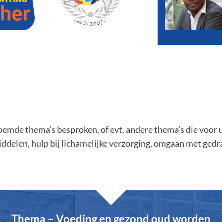
de thema’s besproken, of evt. andere thema’s die voor u be
elen, hulp bij lichamelijke verzorging, omgaan met gedra
Thema – Voeding en gezond oud worden