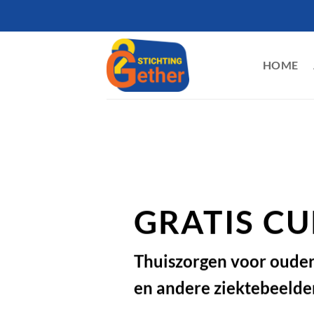
Ga
naar
inhoud
HOME
GRATIS C
Thuiszorgen voor oude
en andere ziektebeelde