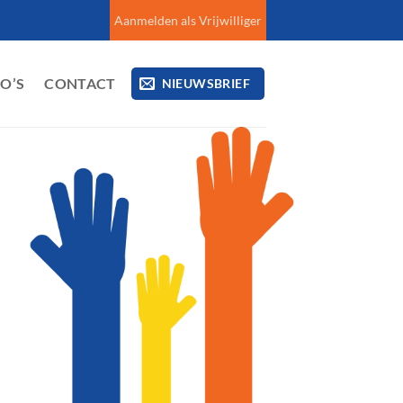
Aanmelden als Vrijwilliger
EO’S
CONTACT
NIEUWSBRIEF