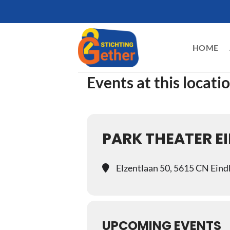
Ga
naar
inhoud
HOME
Events at this locati
PARK THEATER E
Elzentlaan 50, 5615 CN Ein
UPCOMING EVENTS