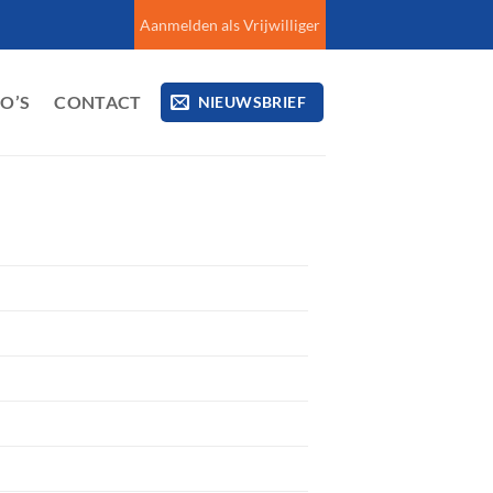
Aanmelden als Vrijwilliger
EO’S
CONTACT
NIEUWSBRIEF