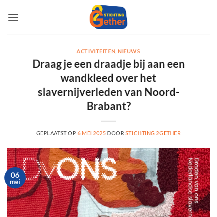
Ga
naar
inhoud
ACTIVITEITEN
,
NIEUWS
Draag je een draadje bij aan een
wandkleed over het
slavernijverleden van Noord-
Brabant?
GEPLAATST OP
6 MEI 2025
DOOR
STICHTING 2GETHER
06
mei