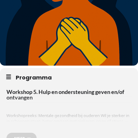
Programma
Workshop
5. Hulp en ondersteuning geven en/of
ontvangen
Workshopreeks: Mentale gezondheid bij ouderen Wil je sterker in
je schoenen staan, beter omgaan met piekeren, rouw of stress —
en meer verbinding ervaren? Stichting 2Gether organiseert een
reeks laagdrempelige workshops over mentale gezondheid bij
ouderen. Herkenbaar, praktisch en met ruimte voor vragen.