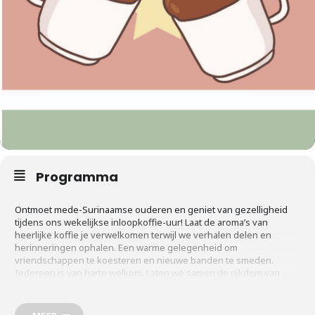
Programma
Ontmoet mede-Surinaamse ouderen en geniet van gezelligheid
tijdens ons wekelijkse inloopkoffie-uur! Laat de aroma’s van
heerlijke koffie je verwelkomen terwijl we verhalen delen en
herinneringen ophalen. Een warme gelegenheid om
vriendschappen te koesteren en nieuwe banden te smeden.
Iedereen is van harte welkom. Laten we samen de rijkdom van
onze cultuur vieren onder het genot van een kopje koffie.