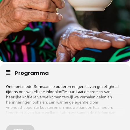
Programma
Ontmoet mede-Surinaamse ouderen en geniet van gezelligheid
tijdens ons wekelijkse inloopkoffie-uur! Laat de aroma’s van
heerlijke koffie je verwelkomen terwijl we verhalen delen en
herinneringen ophalen. Een warme gelegenheid om
vriendschappen te koesteren en nieuwe banden te smeden.
Iedereen is van harte welkom. Laten we samen de rijkdom van
onze cultuur vieren onder het genot van een kopje koffie.