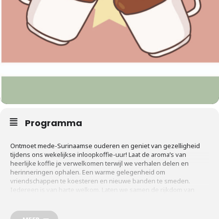
Programma
Ontmoet mede-Surinaamse ouderen en geniet van gezelligheid
tijdens ons wekelijkse inloopkoffie-uur! Laat de aroma’s van
heerlijke koffie je verwelkomen terwijl we verhalen delen en
herinneringen ophalen. Een warme gelegenheid om
vriendschappen te koesteren en nieuwe banden te smeden.
Iedereen is van harte welkom. Laten we samen de rijkdom van
onze cultuur vieren onder het genot van een kopje koffie.