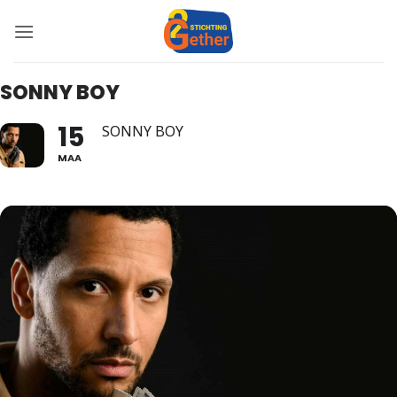
Ga
naar
inhoud
SONNY BOY
15
SONNY BOY
MAA