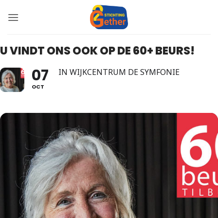
Ga
naar
inhoud
U VINDT ONS OOK OP DE 60+ BEURS!
07
IN WIJKCENTRUM DE SYMFONIE
OCT