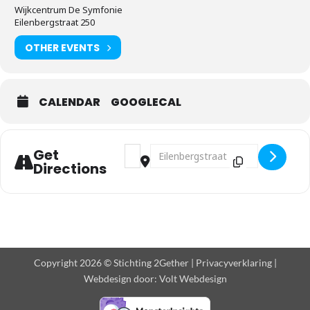
Wijkcentrum De Symfonie
Eilenbergstraat 250
OTHER EVENTS
CALENDAR
GOOGLECAL
Address - U vindt ons ook op de 60+ beu
Destination Address - U vindt ons 
Get
Directions
Copyright 2026 © Stichting 2Gether |
Privacyverklaring
|
Webdesign door:
Volt Webdesign