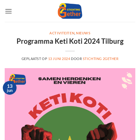
Ga
naar
inhoud
ACTIVITEITEN
,
NIEUWS
Programma Keti Koti 2024 Tilburg
GEPLAATST OP
13 JUNI 2024
DOOR
STICHTING 2GETHER
13
jun