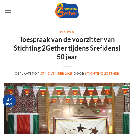
Ga
naar
inhoud
NIEUWS
Toespraak van de voorzitter van
Stichting 2Gether tijdens Srefidensi
50 jaar
GEPLAATST OP
27 NOVEMBER 2025
DOOR
STICHTING 2GETHER
27
nov