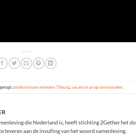
getagt
postkoloniaal verleden Tilburg
,
vacature programmamaker
.
ER
amenleving die Nederland is, heeft stichting 2Gether het do
 te leveren aan de invulling van het woord samenleving.