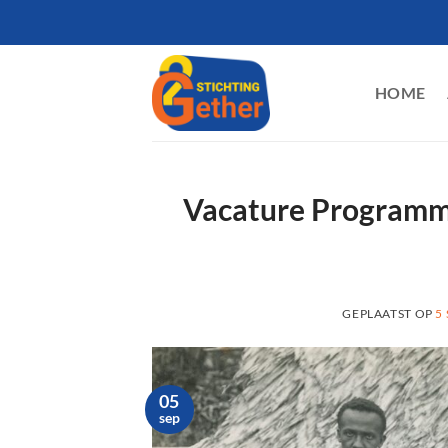
Ga
naar
inhoud
HOME
Vacature Programma
GEPLAATST OP
5
05
sep