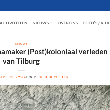
ACTIVITEITEN
NIEUWS
OVER ONS
FOTO’S / VID
NIEUWS
maker (Post)koloniaal verleden
van Tilburg
 SEPTEMBER 2024
DOOR
STICHTING 2GETHER