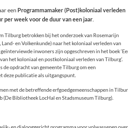
aar een
Programmamaker (Post)koloniaal verleden
r per week voor de duur van een jaar
.
m Tilburg betrokken bij het onderzoek van Rosemarijn
-, Land- en Volkenkunde) naar het koloniaal verleden van
n geïnterviewde inwoners zijn opgeschreven in het boek ‘E
an het koloniaal en postkoloniaal verleden van Tilburg’.
s de opdracht van gemeente Tilburg om een
 deze publicatie als uitgangspunt.
men met de betreffende erfgoedgemeenschappen in Tilbu
b (De Bibliotheek LocHal en Stadsmuseum Tilburg).
 wijk- en dialooggericht programma voor volwassenen ove