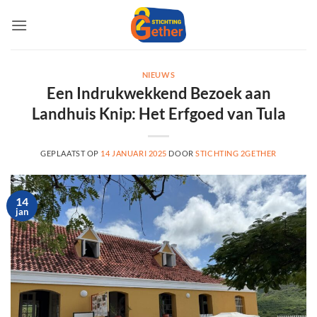
Ga
naar
inhoud
NIEUWS
Een Indrukwekkend Bezoek aan
Landhuis Knip: Het Erfgoed van Tula
GEPLAATST OP
14 JANUARI 2025
DOOR
STICHTING 2GETHER
14
jan