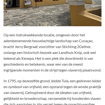
Op een indrukwekkende locatie, omgeven door het
adembenemende heuvelachtige landschap van Curaçao,
bracht Jerry Bergraaf, voorzitter van Stichting 2Gether,
onlangs een historisch bezoek aan Landhuis Knip, ook wel
bekend als Kenepa. Het is een plek die doordrenkt is van
geschiedenis en betekenis, waar een van de meest
ingrijpende momenten in de strijd tegen slavernij plaatsvond.
In 1795, op dezezelfde grond, leidde Tula, een gedreven leider
en symbool van vrijheid, een opstand tegen de wrede praktijk
van slavernij. Geïnspireerd door de idealen van vrijheid,
gelijkheid en broederschap, verzamelde hij honderden slaven
die zich aansloten in zijn verzet tegen de onrechtvaardige