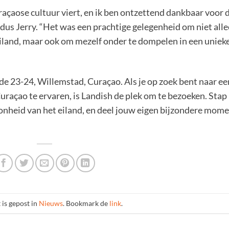
raçaose cultuur viert, en ik ben ontzettend dankbaar voor 
aldus Jerry. “Het was een prachtige gelegenheid om niet all
eiland, maar ook om mezelf onder te dompelen in een uniek
de 23-24, Willemstad, Curaçao. Als je op zoek bent naar ee
raçao te ervaren, is Landish de plek om te bezoeken. Stap
oonheid van het eiland, en deel jouw eigen bijzondere mom
 is gepost in
Nieuws
. Bookmark de
link
.