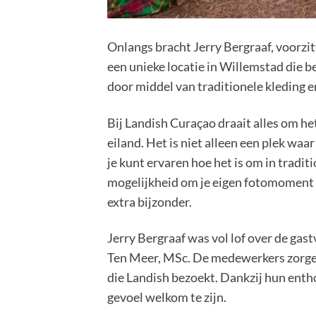
Onlangs bracht Jerry Bergraaf, voorzi
een unieke locatie in Willemstad die b
door middel van traditionele kleding en
Bij Landish Curaçao draait alles om he
eiland. Het is niet alleen een plek wa
je kunt ervaren hoe het is om in tradi
mogelijkheid om je eigen fotomoment v
extra bijzonder.
Jerry Bergraaf was vol lof over de gast
Ten Meer, MSc. De medewerkers zorgen
die Landish bezoekt. Dankzij hun entho
gevoel welkom te zijn.