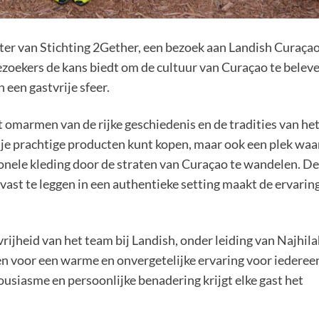
tter van Stichting 2Gether, een bezoek aan Landish Curaçao
ezoekers de kans biedt om de cultuur van Curaçao te belev
 een gastvrije sfeer.
t omarmen van de rijke geschiedenis en de tradities van he
ar je prachtige producten kunt kopen, maar ook een plek waa
tionele kleding door de straten van Curaçao te wandelen. De
ast te leggen in een authentieke setting maakt de ervarin
vrijheid van het team bij Landish, onder leiding van Najhil
 voor een warme en onvergetelijke ervaring voor iederee
usiasme en persoonlijke benadering krijgt elke gast het