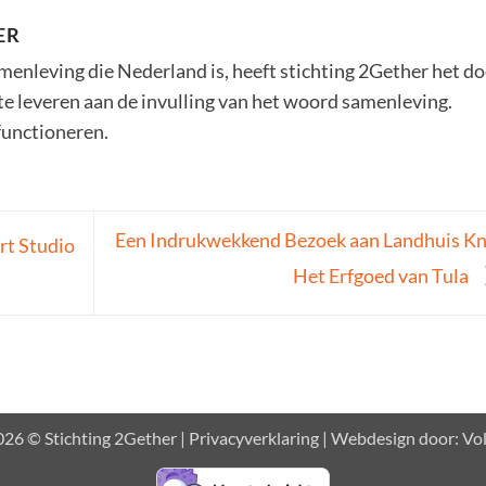
ER
amenleving die Nederland is, heeft stichting 2Gether het do
 te leveren aan de invulling van het woord samenleving.
functioneren.
Een Indrukwekkend Bezoek aan Landhuis Kn
rt Studio
Het Erfgoed van Tula
26 © Stichting 2Gether |
Privacyverklaring
| Webdesign door:
Vo