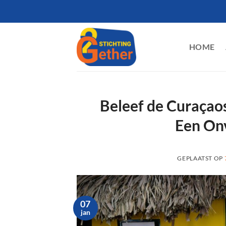
Ga
naar
inhoud
HOME
Beleef de Curaçaos
Een Onv
GEPLAATST OP
07
jan