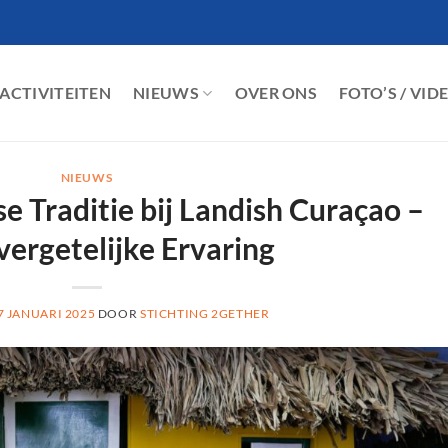
ACTIVITEITEN
NIEUWS
OVER ONS
FOTO’S / VID
NIEUWS
e Traditie bij Landish Curaçao –
ergetelijke Ervaring
7 JANUARI 2025
DOOR
STICHTING 2GETHER